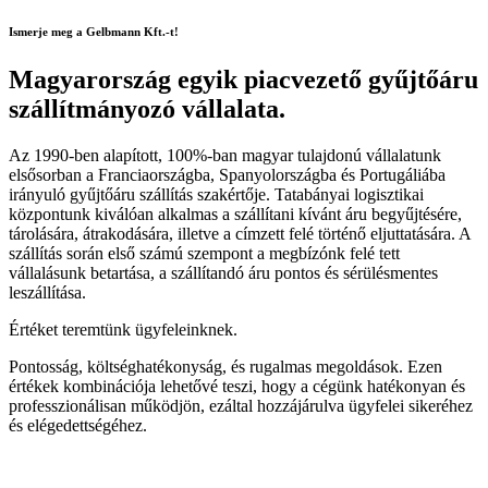
Ismerje meg a Gelbmann Kft.-t!
Magyarország egyik piacvezető gyűjtőáru
szállítmányozó vállalata.
Az 1990-ben alapított, 100%-ban magyar tulajdonú vállalatunk
elsősorban a Franciaországba, Spanyolországba és Portugáliába
irányuló gyűjtőáru szállítás szakértője. Tatabányai logisztikai
központunk kiválóan alkalmas a szállítani kívánt áru begyűjtésére,
tárolására, átrakodására, illetve a címzett felé történő eljuttatására. A
szállítás során első számú szempont a megbízónk felé tett
vállalásunk betartása, a szállítandó áru pontos és sérülésmentes
leszállítása.
Értéket teremtünk ügyfeleinknek.
Pontosság, költséghatékonyság, és rugalmas megoldások. Ezen
értékek kombinációja lehetővé teszi, hogy a cégünk hatékonyan és
professzionálisan működjön, ezáltal hozzájárulva ügyfelei sikeréhez
és elégedettségéhez.