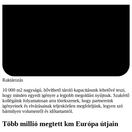
Raktározás
10 000 m2 nagyságú, bővíthető tároló kapacitásunk lehetővé teszi,
hogy minden egyedi igényre a legjobb megoldást nyújtsuk. Szakértő
kollégáink folyamatosan arra törekszenek, hogy partnereink
igényeinek és elvárásainak teljeskörűen megfeleljünk, legyen szó
bármilyen volumenről és időtartamról.
Több millió megtett km Európa útjain